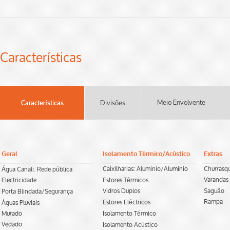
Características
Meio Envolvente
Características
Divisões
Geral
Isolamento Térmico/Acústico
Extras
Caixilharias: Aluminio/Aluminio
Churrasq
Água Canali. Rede pública
Varandas
Electricidade
Estores Térmicos
Vidros Duplos
Saguão
Porta Blindada/Segurança
Rampa
Estores Eléctricos
Águas Pluviais
Murado
Isolamento Térmico
Vedado
Isolamento Acústico