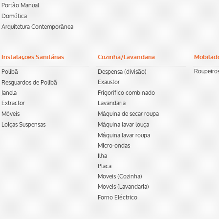
Portão Manual
Domótica
Arquitetura Contemporânea
Instalações Sanitárias
Cozinha/Lavandaria
Mobilad
Roupeiro
Polibã
Despensa (divisão)
Exaustor
Resguardos de Polibã
Janela
Frigorífico combinado
Extractor
Lavandaria
Móveis
Máquina de secar roupa
Loiças Suspensas
Máquina lavar louça
Máquina lavar roupa
Micro-ondas
Ilha
Placa
Moveis (Cozinha)
Moveis (Lavandaria)
Forno Eléctrico