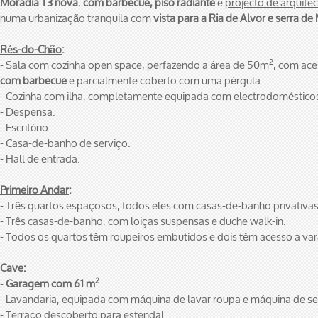
Moradia T3 nova
,
com barbecue, piso radiante
e
projecto de arquit
numa urbanização tranquila com
vista para a Ria de Alvor e serra d
Rés-do-Chão
:
2
- Sala com cozinha open space, perfazendo a área de 50m
, com ac
com barbecue
e parcialmente coberto com uma pérgula.
- Cozinha com ilha, completamente equipada com electrodoméstico
- Despensa.
- Escritório.
- Casa-de-banho de serviço.
- Hall de entrada.
Primeiro Andar
:
- Três quartos espaçosos, todos eles com casas-de-banho privativas
- Três casas-de-banho, com loiças suspensas e duche walk-in.
- Todos os quartos têm roupeiros embutidos e dois têm acesso a va
Cave
:
2
-
Garagem com 61 m
.
- Lavandaria, equipada com máquina de lavar roupa e máquina de se
- Terraço descoberto para estendal.