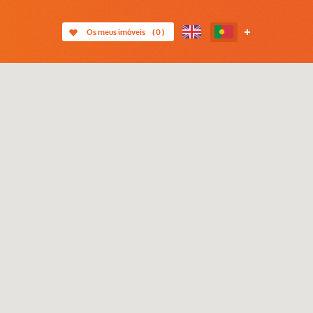
Os meus imóveis
(
0
)