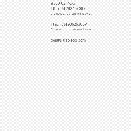
8500-021 Alvor
Tlf.: +351 282457087
Chamada para a rede fixa nacional
Tlm.: +351 935253059
Chamada para a rede móvel nacional
geral@arabiscos.com