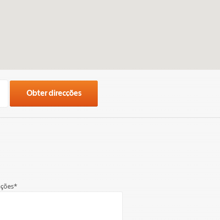
Obter direcções
ções*